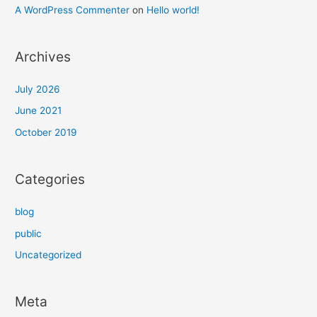
A WordPress Commenter
on
Hello world!
Archives
July 2026
June 2021
October 2019
Categories
blog
public
Uncategorized
Meta