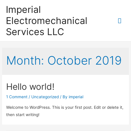
Imperial
Electromechanical
Mai
Services LLC
Me
Month:
October 2019
Hello world!
1 Comment
/
Uncategorized
/ By
imperial
Welcome to WordPress. This is your first post. Edit or delete it,
then start writing!